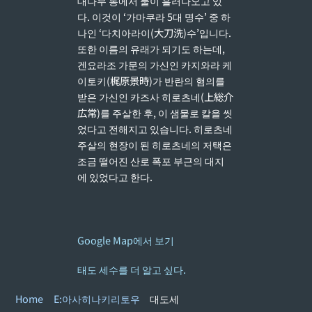
대나무 통에서 물이 흘러나오고 있
다. 이것이 ‘가마쿠라 5대 명수’ 중 하
나인 ‘다치아라이(大刀洗)수’입니다.
또한 이름의 유래가 되기도 하는데,
겐요라조 가문의 가신인 카지와라 케
이토키(梶原景時)가 반란의 혐의를
받은 가신인 카즈사 히로츠네(上総介
広常)를 주살한 후, 이 샘물로 칼을 씻
었다고 전해지고 있습니다. 히로츠네
주살의 현장이 된 히로츠네의 저택은
조금 떨어진 산로 폭포 부근의 대지
에 있었다고 한다.
Google Map에서 보기
태도 세수를 더 알고 싶다.
Home
E:아사히나키리토우
대도세