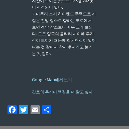
지산이 보이는 곳으로 128경 233곳
이 선정되어 있다.
가마쿠라 즈시 하이랜드 주택도로 지
점은 전망 장소로 향하는 도로에서
보면 전망 장소보다 매우 크게 보인
다. 도로 양쪽의 울타리 사이에 후지
산이 보이기 때문에 착시현상이 일어
나는 것 같아서 착시 후지라고 불리
는 것 같다.
Google Map에서 보기
간토의 후지미 백경을 더 알고 싶다.
F
T
E
S
a
w
m
h
c
itt
ai
ar