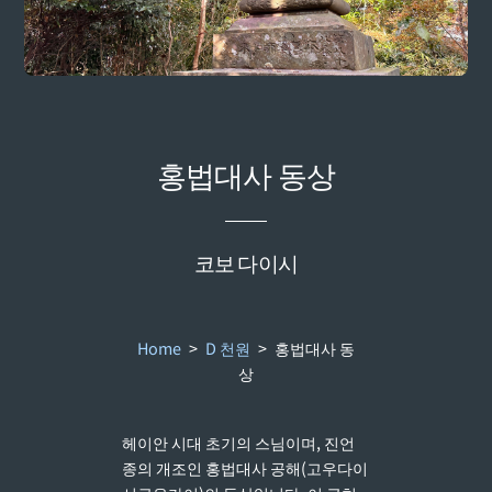
홍법대사 동상
코보 다이시
Home
>
D 천원
>
홍법대사 동
상
헤이안 시대 초기의 스님이며, 진언
종의 개조인 홍법대사 공해(고우다이