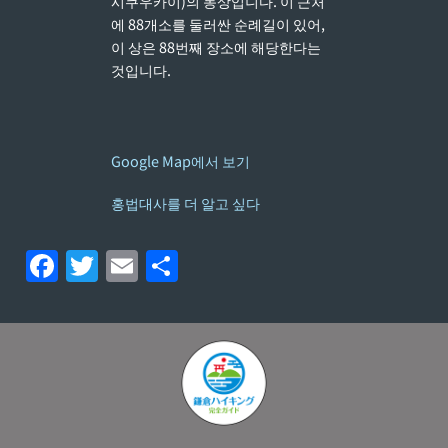
시쿠우카이)의 동상입니다. 이 근처
에 88개소를 둘러싼 순례길이 있어,
이 상은 88번째 장소에 해당한다는
것입니다.
Google Map에서 보기
홍법대사를 더 알고 싶다
F
T
E
S
a
w
m
h
c
itt
ai
ar
e
er
l
e
b
o