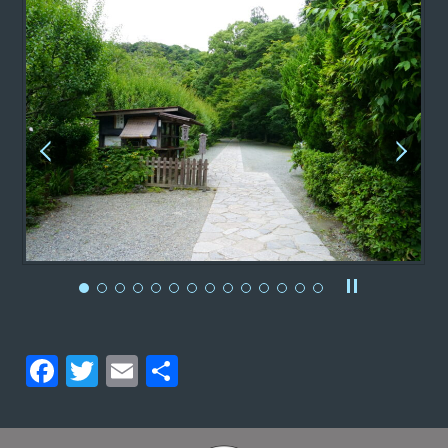
F
T
E
分
a
w
m
享
c
itt
ai