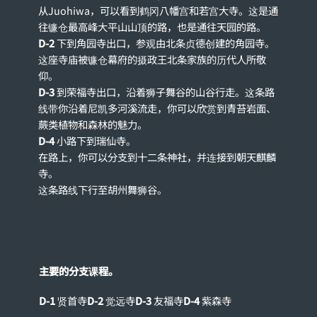
从Juohiwa，可以看到鹤冈八幡宫和若宫大寺。这是通
往镰仓最高峰大平山山顶的路，也是通往天园的路。
D-2
下到角园寺出口，参观由北条贞德创建的角园寺。
这座寺庙被镰仓幕府的摄政王北条家族的历代人所敬
仰。
D-3
到荣福寺出口，沿着狮子舞谷的山谷行走。这条路
线带你沿着尼凯多河溪流走，你可以欣赏到青苔岩面、
蕨类植物和森林的魅力。
D-4
小路下到瑞仙寺。
在路上，你可以分支到十二条神社，并连接到朝天麒麟
寺。
这条路线下行至胡州舞狮谷。
主要的分支课程。
D-1
贤首寺
D-2
觉远寺
D-3
友福寺
D-4
紫森寺