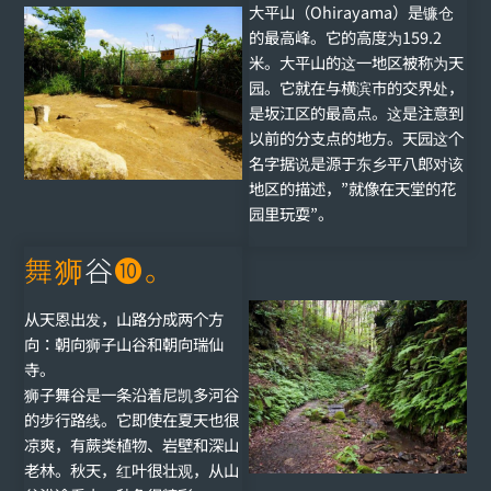
大平山（Ohirayama）是镰仓
的最高峰。它的高度为159.2
米。大平山的这一地区被称为天
园。它就在与横滨市的交界处，
是坂江区的最高点。这是注意到
以前的分支点的地方。天园这个
名字据说是源于东乡平八郎对该
地区的描述，”就像在天堂的花
园里玩耍”。
舞狮
谷
❿。
从天恩出发，山路分成两个方
向：朝向狮子山谷和朝向瑞仙
寺。
狮子舞谷是一条沿着尼凯多河谷
的步行路线。它即使在夏天也很
凉爽，有蕨类植物、岩壁和深山
老林。秋天，红叶很壮观，从山