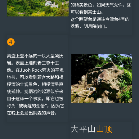
的绝美景色，如果天气允许，还
可以看到富士山。
这个瞭望台是通往今津台4号的
岔路，明月院侧门。
❹
离盛上登不远的一块大型凝灰
岩。表面上雕刻着三尊十王
像。在Juoh Rock旁边的平坦
地带，可以看到若宫大路和相
模湾的壮观景色，相模湾呈直
线延伸。觉悟岩的起源似乎来
自于这样一个事实，即它也被
称为 “被唤醒的觉悟”，因为它
在晚上会发出阴森的声音。
大平山
山顶