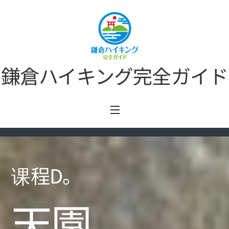
Skip
to
content
鎌倉ハイキング完全ガイド
Menu
课程D。
天園