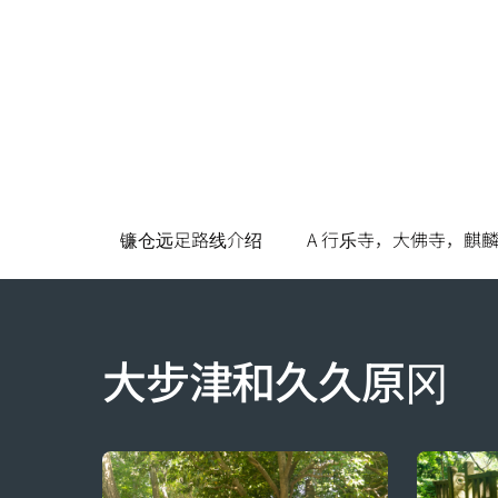
Skip
to
content
镰仓远足路线介绍
A 行乐寺，大佛寺，麒
大步津和久久原冈