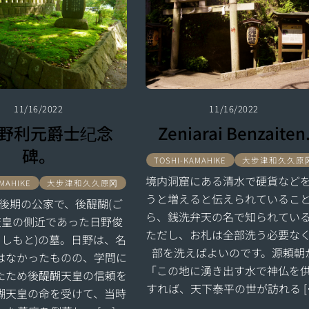
11/16/2022
11/16/2022
野利元爵士纪念
Zeniarai Benzaiten
碑。
TOSHI-KAMAHIKE
大步津和久久原
境内洞窟にある清水で硬貨など
AMAHIKE
大步津和久久原冈
うと増えると伝えられているこ
後期の公家で、後醍醐(ご
ら、銭洗弁天の名で知られてい
天皇の側近であった日野俊
ただし、お札は全部洗う必要な
よしもと)の墓。日野は、名
部を洗えばよいのです。源頼朝
はなかったものの、学問に
「この地に湧き出す水で神仏を
たため後醍醐天皇の信頼を
すれば、天下泰平の世が訪れる [
醐天皇の命を受けて、当時