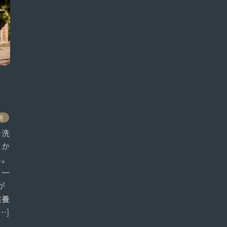
.
冈
を洗
とか
る。
く一
が
供養
…]