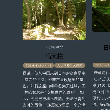
日
11/28/2022
冯天柱
TOSHI-K
TOSHI-KAMAHIKE
大步津和久久原冈
鎌倉時代
据说一位从中国来到日本的高僧是定
だいご)
慈寺的住持，他非常喜欢这里的景
基(ひの 
色，并将这座山峰命名为天柱峰。天
門の出で
柱的意思是 “支撑世界的原则”。如
優れてい
今，周围已被树木覆盖，无法欣赏到
得、後醍
当时的景色，但据说这里是一个充满