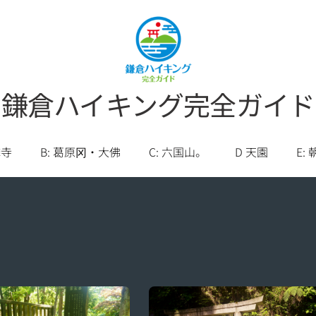
鎌倉ハイキング完全ガイド
麟寺
B: 葛原冈・大佛
C: 六国山。
D 天園
E: