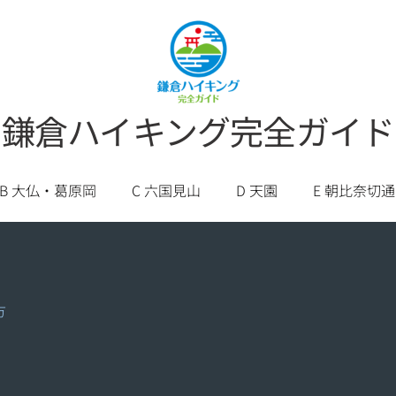
鎌倉ハイキング完全ガイド
B 大仏・葛原岡
C 六国見山
D 天園
E 朝比奈切通
方