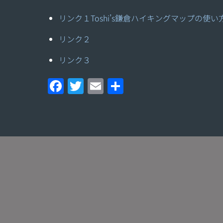
リンク１
Toshi’s鎌倉ハイキングマップの使い
リンク２
リンク３
F
T
E
共
a
w
m
有
ce
itt
ai
b
er
l
o
o
k