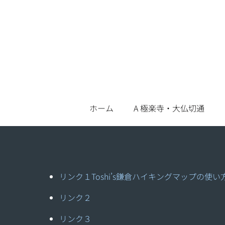
Skip
to
content
ホーム
A 極楽寺・大仏切通
リンク１
Toshi’s鎌倉ハイキングマップの使い
リンク２
リンク３