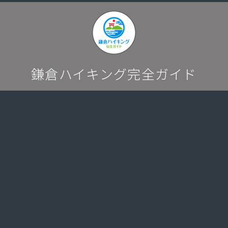
a
w
m
有
c
itt
ai
e
er
l
b
o
鎌倉ハイキング完全ガイド
o
k