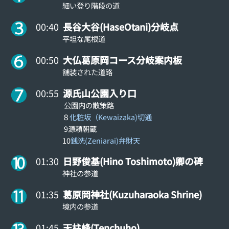
細い登り階段の道
00:40
長谷大谷(HaseOtani)分岐点
平坦な尾根道
00:50
大仏葛原岡コース分岐案内板
舗装された道路
00:55
源氏山公園入り口
公園内の散策路
８
化粧坂（Kewaizaka)切通
9源頼朝蔵
10
銭洗(Zeniarai)弁財天
01:30
日野俊基(Hino Toshimoto)卿の碑
神社の参道
01:35
葛原岡神社(Kuzuharaoka Shrine)
境内の参道
01:45
天柱峰(Tenchuho)