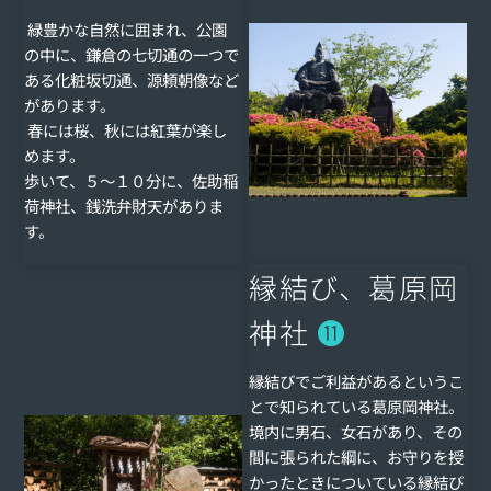
緑豊かな自然に囲まれ、公園
の中に、鎌倉の七切通の一つで
ある化粧坂切通、源頼朝像など
があります。
春には桜、秋には紅葉が楽し
めます。
歩いて、５〜１０分に、佐助稲
荷神社、銭洗弁財天がありま
す。
縁結び、葛原岡
神社
⓫
縁結びでご利益があるというこ
とで知られている葛原岡神社。
境内に男石、女石があり、その
間に張られた綱に、お守りを授
かったときについている縁結び