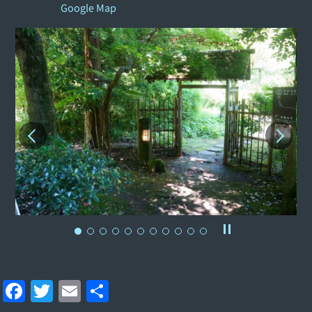
Google Map
F
T
E
共