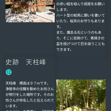
の赤い紐を結んで成就をお願い
します。
ハート型の絵馬に願いを書いて
いたり、桜貝のお守りもありま
す。
また、魔去る石というのもあ
り、そこに目掛けて、素焼きの
盃を投げつけて厄を祓うことも
できます。
史跡 天柱峰
⓬
天柱峰 標高は９７mです。
浄智寺の住職を勤めたお坊さん
が修行をした場所です。そのお
坊さんが命名したと伝えられて
います。