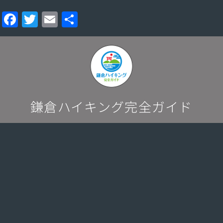
F
T
E
共
a
w
m
有
c
itt
ai
e
er
l
b
o
鎌倉ハイキング完全ガイド
o
k