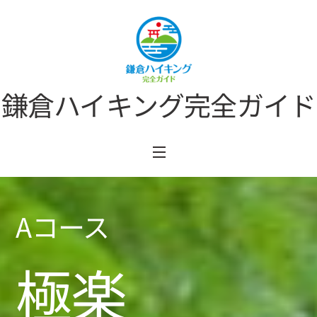
Skip
to
content
鎌倉ハイキング完全ガイド
Menu
Aコース
極楽