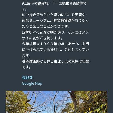
9.18ｍ)の観音様、十一面観世音菩薩像で
す。
広い掃き清められた境内には、弁天窟や、
観音ミュージアム、眺望散策路がありゆっ
たりと楽しむことができます。
四季折々の花々が咲き誇り、６月にはアジ
サイの花が咲き誇ります。
今年は建立１３００年の年にあたり、山門
に下げられている提灯は、金色となってい
ます。
眺望散策路から見る由比ヶ浜の景色は壮観
です。
長谷寺
Google Map