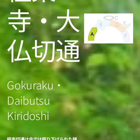
寺・大
仏切通
Gokuraku・
Daibutsu
Kiridoshi
極楽切通は今では掘り下げられた舗