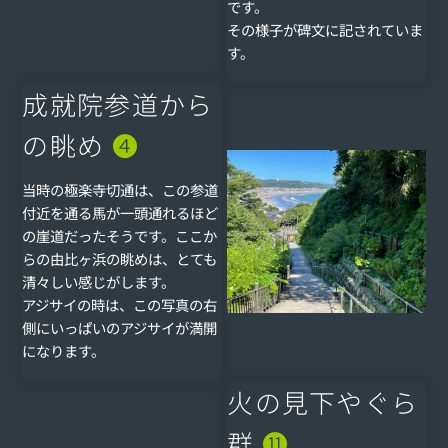
です。
その様子が碑文に記されていま
す。
成就院参道から
の眺め
❹
当時の極楽寺切通は、この参道
付近を通る馬が一頭通れるほど
の崖道だったそうです。ここか
らの由比ヶ浜の眺めは、とても
清々しい感じがします。
アジサイの時は、この写真の右
側にいっぱいのアジサイが満開
になります。
火の見下やぐら
群
⓫