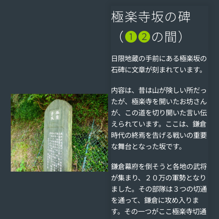
極楽寺坂の碑
（
❶❷
の間）
日限地蔵の手前にある極楽坂の
石碑に文章が刻まれています。
内容は、昔は山が険しい所だっ
たが、極楽寺を開いたお坊さん
が、この道を切り開いた言い伝
えられています。ここは、鎌倉
時代の終焉を告げる戦いの重要
な舞台となった坂です。
鎌倉幕府を倒そうと各地の武将
が集まり、２０万の軍勢となり
ました。その部隊は３つの切通
を通って、鎌倉に攻め入りま
す。その一つがここ極楽寺切通