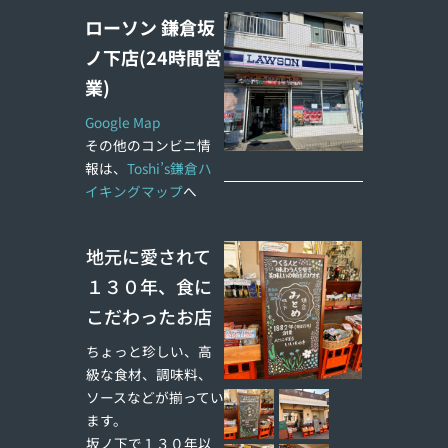
ローソン 鎌倉坂
ノ下店(24時間営
業)
Google Map
その他のコンビニ情
報は、
Toshi’s鎌倉ハ
イキングマップ
へ
地元に愛されて
１３０年、食に
こだわったお店
ちょっと珍しい、高
級な食材、調味料、
ソースなどが揃ってい
ます。
坂ノ下で１３０年以