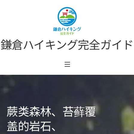
Skip
to
content
鎌倉ハイキング完全ガイド
Menu
蕨类森林、苔藓覆
盖的岩石、