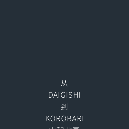
从
DAIGISHI
到
KOROBARI