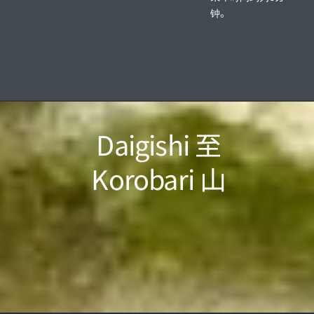
钟。
Daigishi 至
Korobari 山