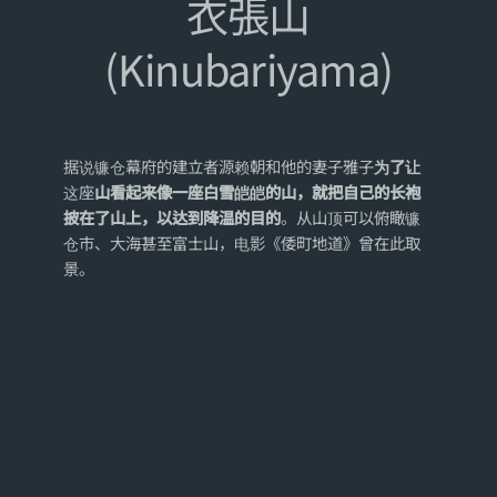
衣張山
(Kinubariyama)
据说镰仓幕府的建立者源赖朝和他的妻子雅子
为了让
这座
山看起来像一座白雪皑皑的山，就把自己的长袍
披在了山上，以达到降温的目的
。从山顶可以俯瞰镰
仓市、大海甚至富士山，电影《倭町地道》曾在此取
景。