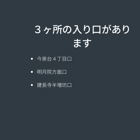
３ヶ所の入り口があり
ます
今泉台４丁目口
明月院方面口
建長寺半増坊口