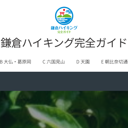
鎌倉ハイキング完全ガイド
B 大仏・葛原岡
C 六国見山
D 天園
E 朝比奈切通