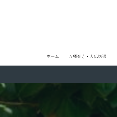
Skip
to
content
ホーム
A 極楽寺・大仏切通