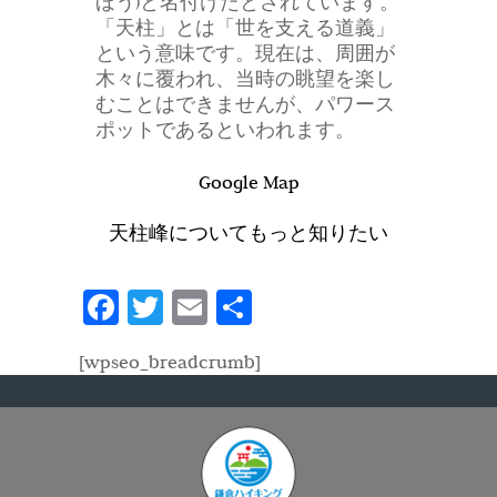
ほう)と名付けたとされています。
「天柱」とは「世を支える道義」
という意味です。現在は、周囲が
木々に覆われ、当時の眺望を楽し
むことはできませんが、パワース
ポットであるといわれます。
Google Map
天柱峰についてもっと知りたい
Fa
T
E
共
ce
w
m
有
[wpseo_breadcrumb]
b
itt
ail
o
er
o
k