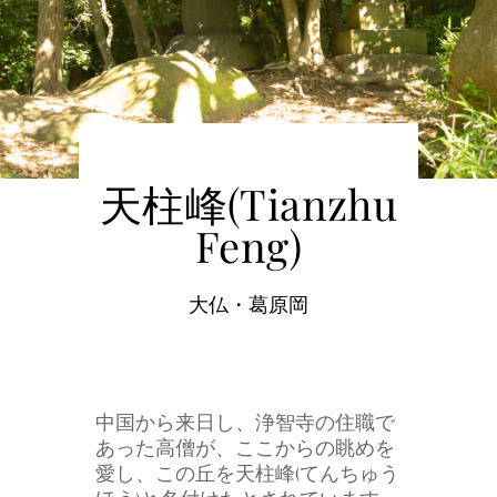
天柱峰(Tianzhu
Feng)
大仏・葛原岡
中国から来日し、浄智寺の住職で
あった高僧が、ここからの眺めを
愛し、この丘を天柱峰(てんちゅう