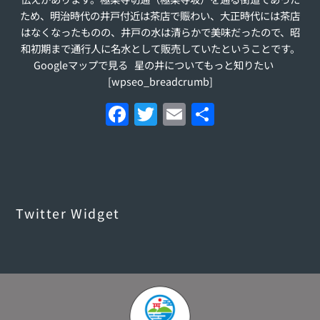
ため、明治時代の井戸付近は茶店で賑わい、大正時代には茶店
はなくなったものの、井戸の水は清らかで美味だったので、昭
和初期まで通行人に名水として販売していたということです。
Googleマップで見る 星の井についてもっと知りたい
[wpseo_breadcrumb]
F
T
E
S
a
w
m
h
c
itt
ai
ar
e
er
l
e
b
Twitter Widget
o
o
k