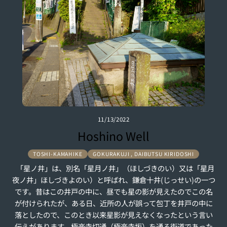
e
er
l
e
b
o
o
k
11/13/2022
Hoshino Well
TOSHI-KAMAHIKE
GOKURAKUJI , DAIBUTSU KIRIDOSHI
「星ノ井」は、別名「星月ノ井」（ほしづきのい）又は「星月
夜ノ井」ほしづきよのい）と呼ばれ、鎌倉十井(じっせい)の一つ
です。昔はこの井戸の中に、昼でも星の影が見えたのでこの名
が付けられたが、ある日、近所の人が誤って包丁を井戸の中に
落としたので、このとき以来星影が見えなくなったという言い
伝えがあります。極楽寺切通（極楽寺坂）を通る街道であった