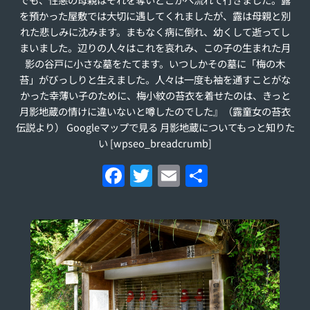
を預かった屋敷では大切に遇してくれましたが、露は母親と別
れた悲しみに沈みます。まもなく病に倒れ、幼くして逝ってし
まいました。辺りの人々はこれを哀れみ、この子の生まれた月
影の谷戸に小さな墓をたてます。いつしかその墓に「梅の木
苔」がびっしりと生えました。人々は一度も袖を通すことがな
かった幸薄い子のために、梅小紋の苔衣を着せたのは、きっと
月影地蔵の情けに違いないと噂したのでした』（露童女の苔衣
伝説より） Googleマップで見る 月影地蔵についてもっと知りた
い [wpseo_breadcrumb]
F
T
E
S
a
w
m
h
c
itt
ai
ar
e
er
l
e
b
o
o