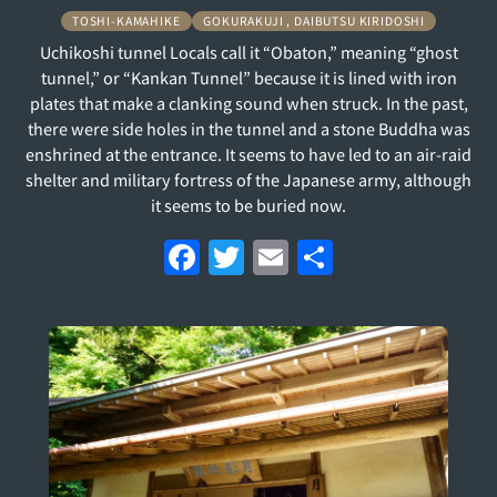
TOSHI-KAMAHIKE
GOKURAKUJI , DAIBUTSU KIRIDOSHI
Uchikoshi tunnel Locals call it “Obaton,” meaning “ghost
tunnel,” or “Kankan Tunnel” because it is lined with iron
plates that make a clanking sound when struck. In the past,
there were side holes in the tunnel and a stone Buddha was
enshrined at the entrance. It seems to have led to an air-raid
shelter and military fortress of the Japanese army, although
it seems to be buried now.
F
T
E
S
a
w
m
h
c
itt
ai
ar
e
er
l
e
b
o
o