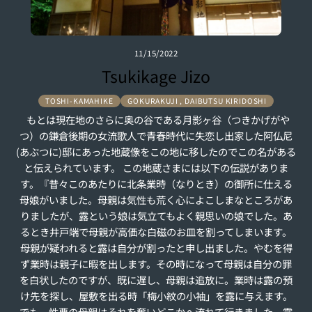
k
11/15/2022
Tsukikage Jizo
TOSHI-KAMAHIKE
GOKURAKUJI , DAIBUTSU KIRIDOSHI
もとは現在地のさらに奥の谷である月影ヶ谷（つきかげがや
つ）の鎌倉後期の女流歌人で青春時代に失恋し出家した阿仏尼
(あぶつに)邸にあった地蔵像をこの地に移したのでこの名がある
と伝えられています。 この地蔵さまには以下の伝説がありま
す。『昔々このあたりに北条業時（なりとき）の御所に仕える
母娘がいました。母親は気性も荒く心によこしまなところがあ
りましたが、露という娘は気立てもよく親思いの娘でした。あ
るとき井戸端で母親が高価な白磁のお皿を割ってしまいます。
母親が疑われると露は自分が割ったと申し出ました。やむを得
ず業時は親子に暇を出します。その時になって母親は自分の罪
を白状したのですが、既に遅し、母親は追放に。業時は露の預
け先を探し、屋敷を出る時「梅小紋の小袖」を露に与えます。
でも、性悪の母親はそれを奪いどこかへ流れて行きました。露