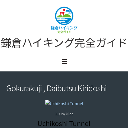
Skip
to
content
鎌倉ハイキング完全ガイド
Menu
Gokurakuji , Daibutsu Kiridoshi
11/19/2022
Uchikoshi Tunnel