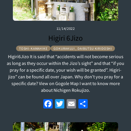
k
11/14/2022
Higiri 6Jizo
TOSHI-KAMAHIKE
GOKURAKUJI , DAIBUTSU KIRIDOSHI
Higiri6Jizo It is said that “accidents will not become serious
as long as they occur within the Jizo’s sight” and that “if you
pray for a specific date, your wish will be granted”. Higiri-
jizo” can be found all over Japan. Why don’t you pray for a
specific date? View on Gogole Map I want to know more
about Nichigen Rokujizo.
F
T
E
S
a
w
m
h
c
itt
ai
ar